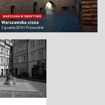
CMENTARZE
warszawskiej Pradze
Cment
WARSZAWA W OBIEKTYWIE
Warszawska cisza
8 grudnia 20
5 grudnia 2019
Przewodnik