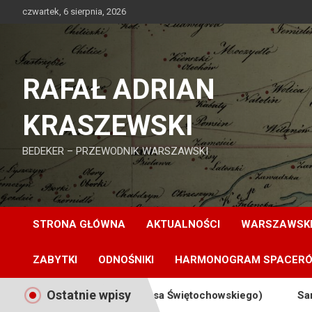
Skip
czwartek, 6 sierpnia, 2026
to
content
RAFAŁ ADRIAN
KRASZEWSKI
BEDEKER – PRZEWODNIK WARSZAWSKI
STRONA GŁÓWNA
AKTUALNOŚCI
WARSZAWSKI
ZABYTKI
ODNOŚNIKI
HARMONOGRAM SPACER
Ostatnie wpisy
 (Dawna posesja Feliksa Świętochowskiego)
Samotność, 