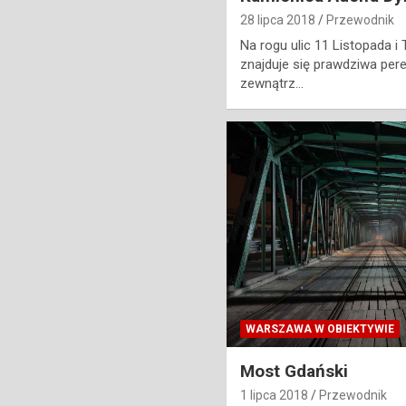
28 lipca 2018
Przewodnik
Na rogu ulic 11 Listopada 
znajduje się prawdziwa pere
zewnątrz…
WARSZAWA W OBIEKTYWIE
Most Gdański
1 lipca 2018
Przewodnik