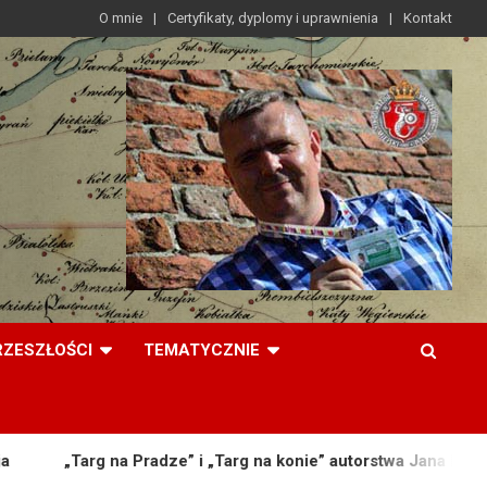
O mnie
Certyfikaty, dyplomy i uprawnienia
Kontakt
RZESZŁOŚCI
TEMATYCZNIE
„Targ na Pradze” i „Targ na konie” autorstwa Jana Piotra Norblin