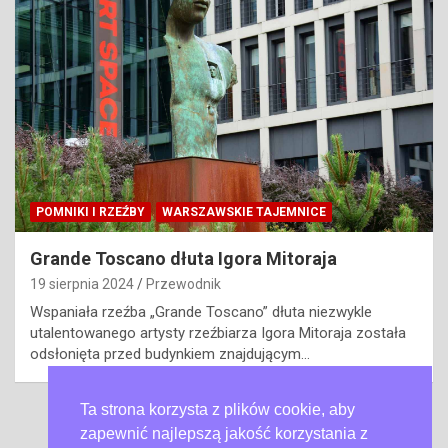
POMNIKI I RZEŹBY
WARSZAWSKIE TAJEMNICE
Grande Toscano dłuta Igora Mitoraja
19 sierpnia 2024
Przewodnik
Wspaniała rzeźba „Grande Toscano” dłuta niezwykle
utalentowanego artysty rzeźbiarza Igora Mitoraja została
odsłonięta przed budynkiem znajdującym…
Ta strona korzysta z plików cookie, aby
Nawigacja
1
2
…
13
Next
zapewnić najlepszą jakość korzystania z