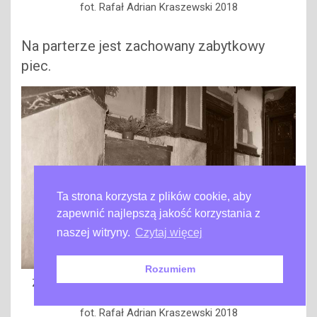
fot. Rafał Adrian Kraszewski 2018
Na parterze jest zachowany zabytkowy
piec.
Ta strona korzysta z plików cookie, aby
zapewnić najlepszą jakość korzystania z
naszej witryny.
Czytaj więcej
Rozumiem
Zabytkowy piec na klatce schodowej w kamienicy przy
ulicy Targowej 84 w Warszawie
fot. Rafał Adrian Kraszewski 2018