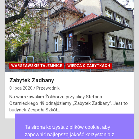
WARSZAWSKIE TAJEMNICE
WIEDZA O ZABYTKACH
Zabytek Zadbany
8 lipca 2020
Przewodnik
Na warszawskim Żoliborzu przy ulicy Stefana
Czarnieckiego 49 odnajdziemy „Zabytek Zadbany”. Jest to
budynek Zespołu Szkół…
Ta strona korzysta z plików cookie, aby
Nawigacja
1
2
Next
zapewnić najlepszą jakość korzystania z