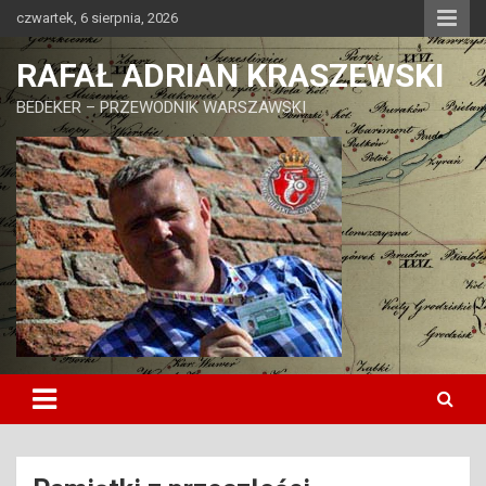
Skip
czwartek, 6 sierpnia, 2026
to
content
RAFAŁ ADRIAN KRASZEWSKI
BEDEKER – PRZEWODNIK WARSZAWSKI