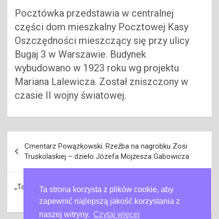
Pocztówka przedstawia w centralnej
części dom mieszkalny Pocztowej Kasy
Oszczędności mieszczący się przy ulicy
Bugaj 3 w Warszawie. Budynek
wybudowano w 1923 roku wg projektu
Mariana Lalewicza. Został zniszczony w
czasie II wojny światowej.
Nawigacja
Cmentarz Powązkowski. Rzeźba na nagrobku Zosi
wpisu
Truskolaskiej – dzieło Józefa Mojżesza Gabowicza
„Targ na Pradze” i „Targ na konie” autorstwa Jana Piotra
Ta strona korzysta z plików cookie, aby
Norblina
zapewnić najlepszą jakość korzystania z
naszej witryny.
Czytaj więcej