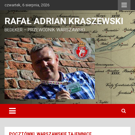
Skip
czwartek, 6 sierpnia, 2026
to
content
RAFAŁ ADRIAN KRASZEWSKI
BEDEKER – PRZEWODNIK WARSZAWSKI
POCZTÓWKI
WARSZAWSKIE TAJEMNICE