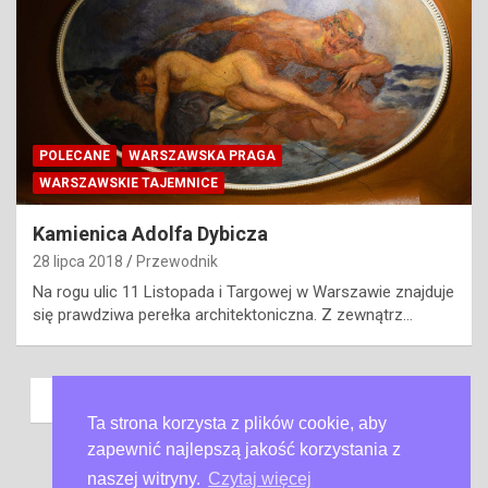
POLECANE
WARSZAWSKA PRAGA
WARSZAWSKIE TAJEMNICE
Kamienica Adolfa Dybicza
28 lipca 2018
Przewodnik
Na rogu ulic 11 Listopada i Targowej w Warszawie znajduje
się prawdziwa perełka architektoniczna. Z zewnątrz…
Nawigacja
Previous
1
…
11
12
13
po
Ta strona korzysta z plików cookie, aby
Next
zapewnić najlepszą jakość korzystania z
wpisach
naszej witryny.
Czytaj więcej