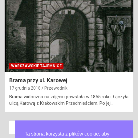
WARSZAWSKIE TAJEMNICE
Brama przy ul. Karowej
17 grudnia 2018
Przewodnik
Brama widoczna na zdjęciu powstała w 1855 roku. Łączyła
ulicą Karową z Krakowskim Przedmieściem. Po jej…
Nawigacja
Previous
1
…
10
11
12
po
Ta strona korzysta z plików cookie, aby