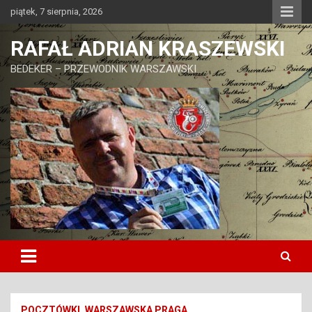
Skip
piątek, 7 sierpnia, 2026
to
content
RAFAŁ ADRIAN KRASZEWSKI
BEDEKER – PRZEWODNIK WARSZAWSKI
POCZTÓWKI
WARSZAWSKA PRAGA