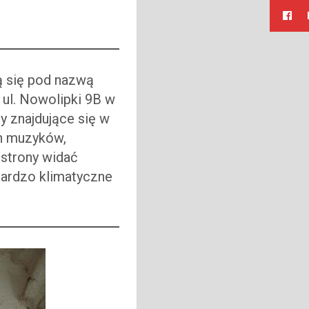
ą się pod nazwą
 ul. Nowolipki 9B w
 znajdujące się w
ch muzyków,
 strony widać
 bardzo klimatyczne