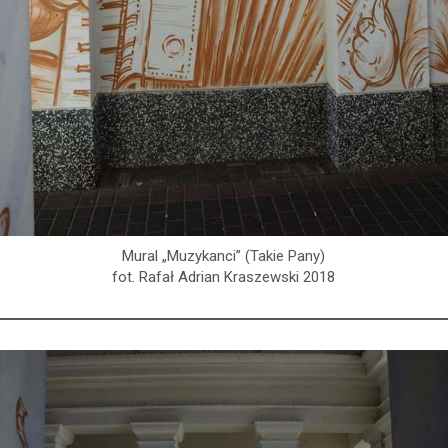
Mural „Muzykanci” (Takie Pany)
fot. Rafał Adrian Kraszewski 2018