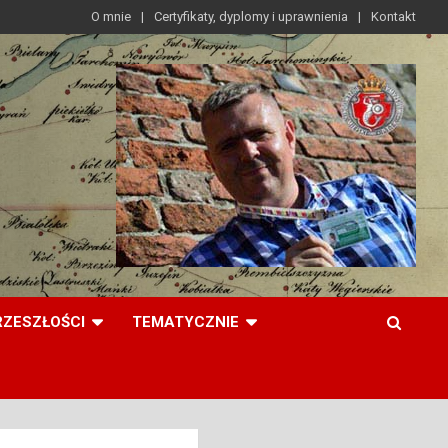
O mnie
Certyfikaty, dyplomy i uprawnienia
Kontakt
RZESZŁOŚCI
TEMATYCZNIE