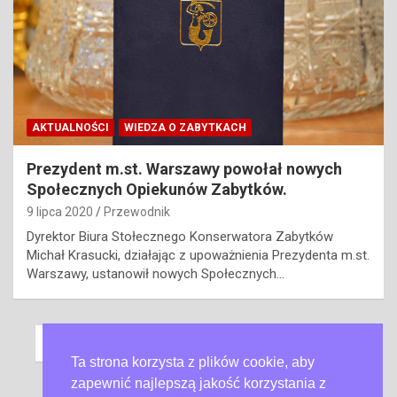
AKTUALNOŚCI
WIEDZA O ZABYTKACH
Prezydent m.st. Warszawy powołał nowych
Społecznych Opiekunów Zabytków.
9 lipca 2020
Przewodnik
Dyrektor Biura Stołecznego Konserwatora Zabytków
Michał Krasucki, działając z upoważnienia Prezydenta m.st.
Warszawy, ustanowił nowych Społecznych…
Nawigacja
Previous
1
…
3
4
5
po
Ta strona korzysta z plików cookie, aby
Next
zapewnić najlepszą jakość korzystania z
wpisach